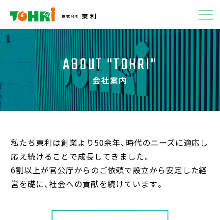
会社案内
ABOUT "TOHRI"
事業内容
会社案内
設備・機材
採用情報
私たち東利は創業より50余年、時代のニーズに適応し
応え続けることで成長してきました。
お問い合わせ
6割以上が官公庁からのご依頼で設立から安定した経
営を礎に、社会への貢献を続けています。
お知らせ
サイトポリシー
プライバシーポリシー